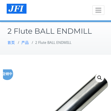
Skip
to
content
2 Flute BALL ENDMILL
首页
/
产品
/
2 Flute BALL ENDMILL
促销中