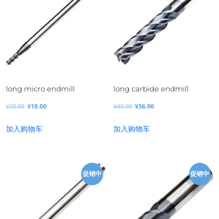
long micro endmill
long carbide endmill
¥
20.00
¥
18.00
¥
40.00
¥
36.00
原
当
原
当
加入购物车
加入购物车
价
前
价
前
为：
价
为：
价
¥2
格
¥4
格
0.
为：
0.
为：
促销中
促销中
0
¥1
0
¥3
0。
8.
0。
6.
0
0
0。
0。