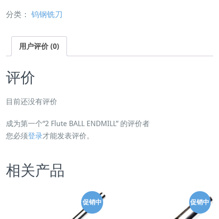
l
¥3
格
分类：
钨钢铣刀
u
2.
为：
t
0
¥3
e
0。
0.
用户评价 (0)
B
0
A
0。
评价
L
L
E
目前还没有评价
N
成为第一个“2 Flute BALL ENDMILL” 的评价者
D
您必须
登录
才能发表评价。
M
I
L
相关产品
L
数
量
促销中
促销中