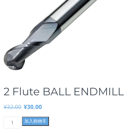
2 Flute BALL ENDMILL
¥
32.00
¥
30.00
原
当
2
加入购物车
价
前
F
为：
价