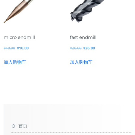
micro endmill
fast endmill
¥
18.00
¥
16.00
¥
28.00
¥
26.00
原
当
原
当
加入购物车
加入购物车
价
前
价
前
为：
价
为：
价
¥1
格
¥2
格
8.
为：
8.
为：
0
¥1
0
¥2
0。
6.
0。
6.
0
0
0。
0。
首页