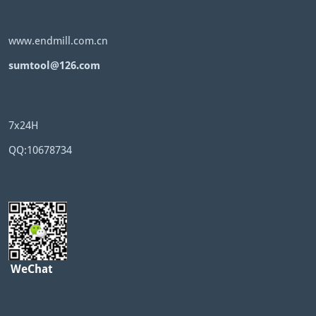
www.endmill.com.cn
sumtool@126.com
7x24H
QQ:10678734
WeChat