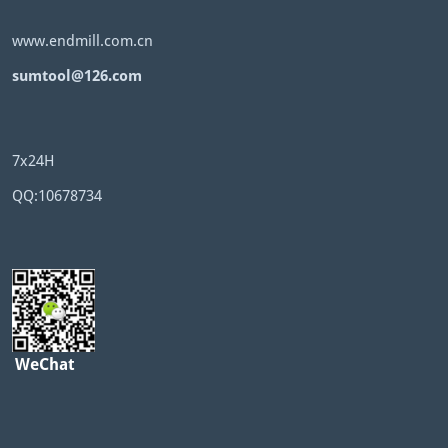
www.endmill.com.cn
sumtool@126.com
7x24H
QQ:10678734
WeChat