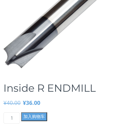
Inside R ENDMILL
¥
40.00
¥
36.00
原
当
I
加入购物车
价
前
n
为：
价