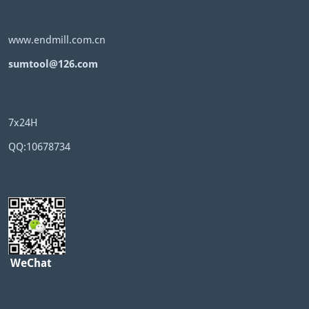
www.endmill.com.cn
sumtool@126.com
7x24H
QQ:10678734
WeChat