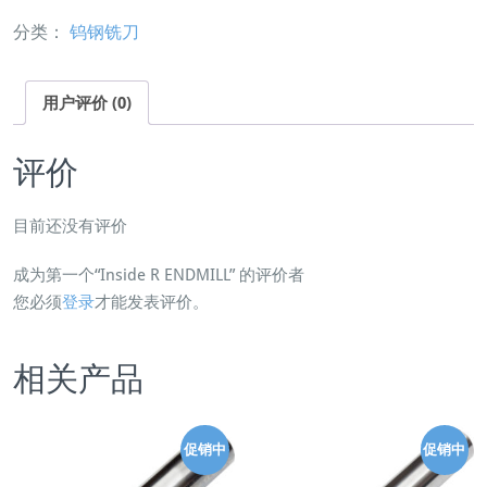
s
¥4
格
分类：
钨钢铣刀
i
0.
为：
d
0
¥3
e
0。
6.
用户评价 (0)
R
0
E
0。
评价
N
D
M
目前还没有评价
I
成为第一个“Inside R ENDMILL” 的评价者
L
您必须
登录
才能发表评价。
L
数
量
相关产品
促销中
促销中