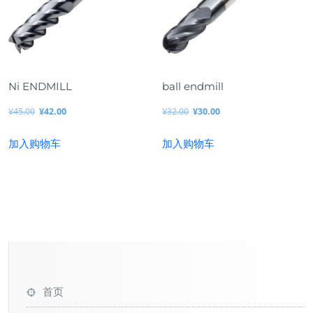
Ni ENDMILL
ball endmill
¥
45.00
¥
42.00
¥
32.00
¥
30.00
原
当
原
当
加入购物车
加入购物车
价
前
价
前
为：
价
为：
价
¥4
格
¥3
格
5.
为：
2.
为：
0
¥4
0
¥3
0。
2.
0。
0.
0
0
0。
0。
首页