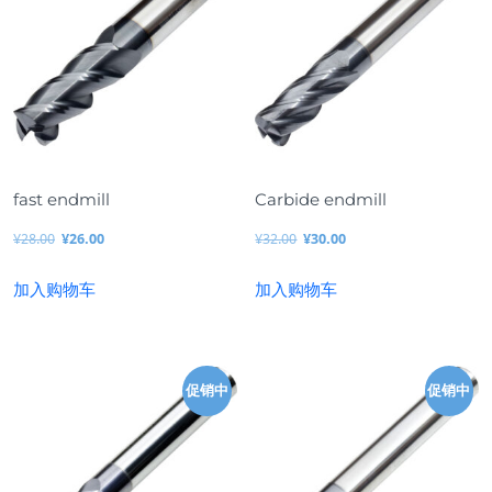
fast endmill
Carbide endmill
¥
28.00
¥
26.00
¥
32.00
¥
30.00
原
当
原
当
加入购物车
加入购物车
价
前
价
前
为：
价
为：
价
¥2
格
¥3
格
8.
为：
2.
为：
促销中
促销中
0
¥2
0
¥3
0。
6.
0。
0.
0
0
0。
0。