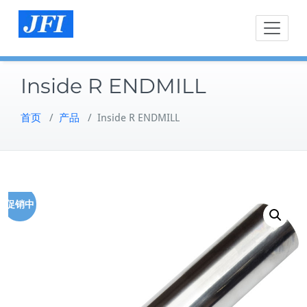
Skip
to
content
Inside R ENDMILL
首页
/
产品
/
Inside R ENDMILL
促销中